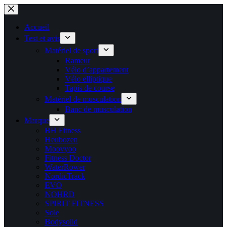
Passer
au
contenu
Accueil
Test et avis
Matériel de sport
Rameur
Vélo d’appartement
Vélo elliptique
Tapis de course
Matériel de musculation
Banc de musculation
Marque
BH Fitness
Heubozen
Moovyoo
Fitness Doctor
WaterRower
NordicTrack
EVO
NOHRD
SPIRIT FITNESS
Sole
Bodysolid