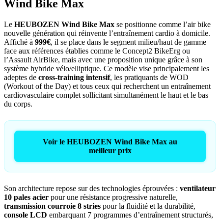
Wind Bike Max
Le
HEUBOZEN Wind Bike Max
se positionne comme l’air bike
nouvelle génération qui réinvente l’entraînement cardio à domicile.
Affiché à
999€
, il se place dans le segment milieu/haut de gamme
face aux références établies comme le Concept2 BikeErg ou
l’Assault AirBike, mais avec une proposition unique grâce à son
système hybride vélo/elliptique. Ce modèle vise principalement les
adeptes de
cross-training intensif
, les pratiquants de WOD
(Workout of the Day) et tous ceux qui recherchent un entraînement
cardiovasculaire complet sollicitant simultanément le haut et le bas
du corps.
Voir le HEUBOZEN Wind Bike Max au
meilleur prix
Son architecture repose sur des technologies éprouvées :
ventilateur
10 pales acier
pour une résistance progressive naturelle,
transmission courroie 8 stries
pour la fluidité et la durabilité,
console LCD
embarquant 7 programmes d’entraînement structurés,