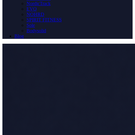
NordicTrack
EVO
NOHRD
SPIRIT FITNESS
Sole
Bodysolid
Blog