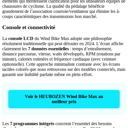
éléments qui mériteraient clarification pour les utilisateurs équipés de
chaussures de cyclisme. La qualité du pédalage bénéficie
grandement de l’association courroie/ventilateur qui élimine les à-
coups caractéristiques des transmissions bon marché.
Console et connectivité
La
console LCD
du Wind Bike Max adopte une philosophie
résolument traditionnelle qui peut dérouter en 2024. L’écran affiche
clairement les
7 données essentielles
: temps d’entraînement,
distance parcourue, vitesse, watts développés, RPM (rotations par
minute), calories estimées et fréquence cardiaque (avec ceinture
optionnelle). Cette approche minimaliste contraste avec les écrans
tactiles colorés que nous retrouvons sur des modèles connectés, mais
garantit une lisibilité parfaite même en plein effort.
Voir le HEUBOZEN Wind Bike Max au
meilleur prix
Les
7 programmes intégrés
couvrent l’essentiel des besoins