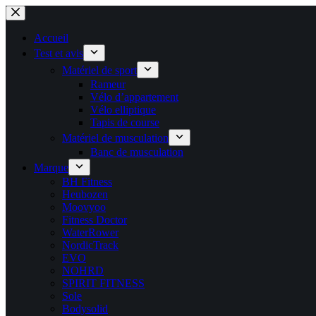
Passer
au
contenu
Accueil
Test et avis
Matériel de sport
Rameur
Vélo d’appartement
Vélo elliptique
Tapis de course
Matériel de musculation
Banc de musculation
Marque
BH Fitness
Heubozen
Moovyoo
Fitness Doctor
WaterRower
NordicTrack
EVO
NOHRD
SPIRIT FITNESS
Sole
Bodysolid