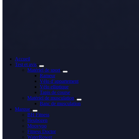
Accueil
Test et avis
Matériel de sport
Rameur
Vélo d’appartement
Vélo elliptique
Tapis de course
Matériel de musculation
Banc de musculation
Marque
BH Fitness
Heubozen
Moovyoo
Fitness Doctor
WaterRower