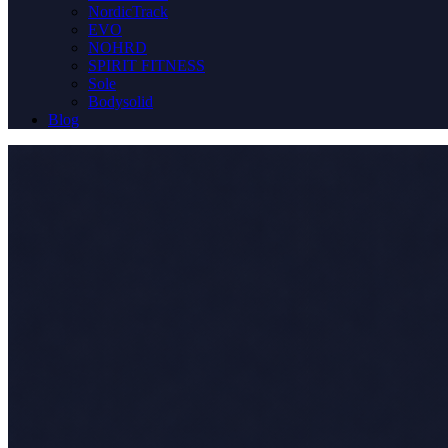
NordicTrack
EVO
NOHRD
SPIRIT FITNESS
Sole
Bodysolid
Blog